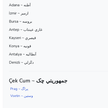
Adana ~ آطنه
İzmir ~ ازمير
Bursa ~ بروسه
Antep ~ غازي عينتاب
Kayseri ~ قيصري
Konya ~ قونيه
Antalya ~ آنطاليه
Denizli ~ دڭزلي
Çek Cum ~ جمهوریتي چک
Prag ~ پراگ
Vsetin ~ وستین