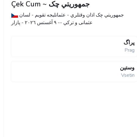
Çek Cum ~ جمهوریتي چک
جمهوریتي چک اذان وقتلري - عثمانليجه تقویم - لسان
عثمانى و تركي -- ٩ آغستس ۲۰۲٦ - پازار
پراگ
Prag
وستین
Vsetin