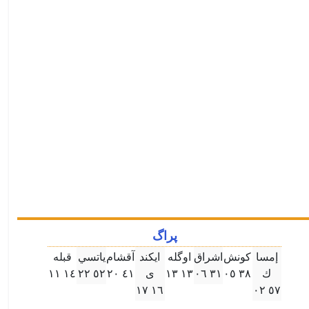
پراگ
إمسا
كونش
اشراق
اوگله
ايكند
آقشام
ياتسي
قبله
ك
۳٨ ۰٥
۳۱ ۰٦
۱۳ ۱۳
ى
٤۱ ۲۰
٥۲ ۲۲
۱٤ ۱۱
۱٦ ۱٧
٥٧ ۰۲