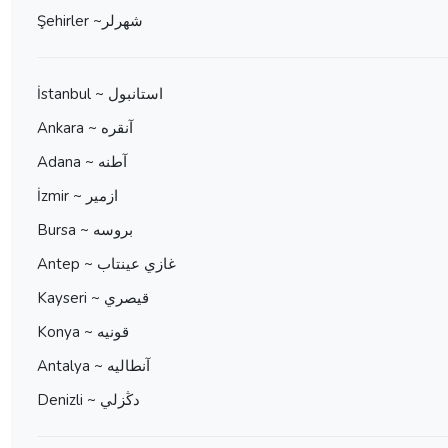
Şehirler ~شهرلر
İstanbul ~ استانبول
Ankara ~ آنقره
Adana ~ آطنه
İzmir ~ ازمير
Bursa ~ بروسه
Antep ~ غازي عينتاب
Kayseri ~ قيصري
Konya ~ قونيه
Antalya ~ آنطاليه
Denizli ~ دڭزلي