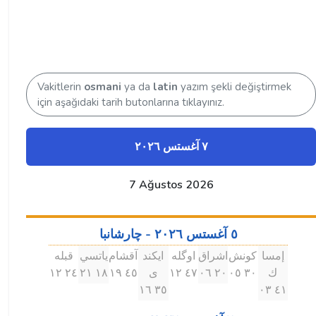
Vakitlerin
osmani
ya da
latin
yazım şekli değiştirmek
için aşağıdaki tarih butonlarına tıklayınız.
٧ آغستس ۲۰۲٦
7 Ağustos 2026
٥ آغستس ۲۰۲٦ - چارشانبا
إمسا
كونش
اشراق
اوگله
ايكند
آقشام
ياتسي
قبله
ك
۳۰ ۰٥
۲۰ ۰٦
٤٧ ۱۲
ى
٤٥ ۱٩
۱٨ ۲۱
۲٤ ۱۲
۳٥ ۱٦
٤۱ ۰۳