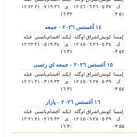
ك
۳٧ ۰٥
۲٦ ۰٦
٤٦ ۱۲
ى
۳٦ ۱٩
۰٧ ۲۱
۲۲ ۱۲
۳۲ ۱٦
٥۱ ۰۳
۱٤ آغستس ۲۰۲٦ - جمعه
إمسا
كونش
اشراق
اوگله
ايكند
آقشام
ياتسي
قبله
ك
۳٨ ۰٥
۲٦ ۰٦
٤٥ ۱۲
ى
۳٤ ۱٩
۰٥ ۲۱
۲۲ ۱۲
۳۱ ۱٦
٥۲ ۰۳
۱٥ آغستس ۲۰۲٦ - جمعه اي رتسى
إمسا
كونش
اشراق
اوگله
ايكند
آقشام
ياتسي
قبله
ك
۳٩ ۰٥
۲٧ ۰٦
٤٥ ۱۲
ى
۳۳ ۱٩
۰۳ ۲۱
۲۱ ۱۲
۳۱ ۱٦
٥٤ ۰۳
۱٦ آغستس ۲۰۲٦ - پازار
إمسا
كونش
اشراق
اوگله
ايكند
آقشام
ياتسي
قبله
ك
۳٩ ۰٥
۲٨ ۰٦
٤٥ ۱۲
ى
۳۲ ۱٩
۰۲ ۲۱
۲۱ ۱۲
۳۰ ۱٦
٥٥ ۰۳