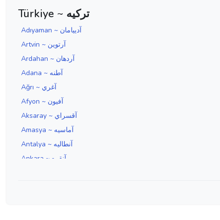
Türkiye ~ ترکیه
Adıyaman ~ آدييامان
Artvin ~ آرتوين
Ardahan ~ آردهان
Adana ~ آطنه
Ağrı ~ آغري
Afyon ~ آفيون
Aksaray ~ آقسراي
Amasya ~ آماسيه
Antalya ~ آنطاليه
Ankara ~ آنقره
Aydın ~ آيدين
Edirne ~ ادرنه
Erzincan ~ ارزنجان
Erzurum ~ ارضروم