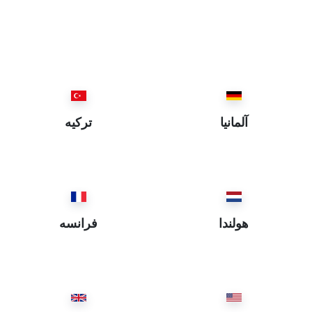
İzmir ~ ازمير
Isparta ~ اسپارطه
İstanbul ~ استانبول
Eskişehir ~ اسكيشهر
Elazığ ~ العزيز
Ordu ~ اوردو
آلمانيا
ترکیه
Iğdır ~ ايغدير
Bartın ~ بارطن
Batman ~ باطمان
Balıkesir ~ باليكسر
Bayburt ~ بايبورد
هولندا
فرانسه
Bitlis ~ بتليس
Bursa ~ بروسه
Burdur ~ بوردور
Bolu ~ بولي