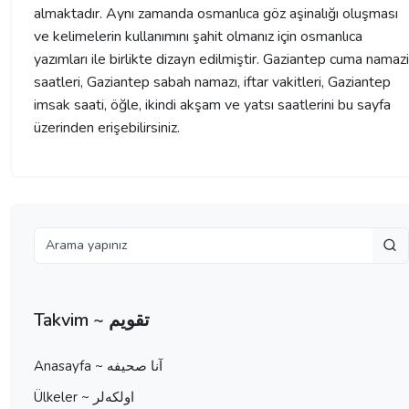
almaktadır. Aynı zamanda osmanlıca göz aşinalığı oluşması
ve kelimelerin kullanımını şahit olmanız için osmanlıca
yazımları ile birlikte dizayn edilmiştir. Gaziantep cuma namazi
saatleri, Gaziantep sabah namazı, iftar vakitleri, Gaziantep
imsak saati, öğle, ikindi akşam ve yatsı saatlerini bu sayfa
üzerinden erişebilirsiniz.
Takvim ~ تقویم
Anasayfa ~ آنا صحيفه
Ülkeler ~ اولكه‌لر