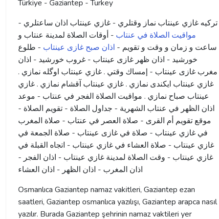
Türkiye - Gaziantep - Turkey
ترکیه غازي عينتاب نماز وقتلري - غازي عينتاب اذان ساعتلري -
مواقيت الصلاة في عنتاب
- أوقات الصلاة لمدينة عنتاب و
ساعت و زمان و وقت و تقویم -
اذان صبح غازی عینتاب
- طلوع
خورشید - اذان ظهر غازی عینتاب - غروب خورشید - اذان
مغرب غازی عینتاب - إمساك وقتي . غازي عينتاب اوگله نمازي .
غازي عينتاب ايكندى نمازي . غازي عينتاب آقشام نمازي . غازي
عينتاب صباح نمازي . مواقيت الصلاة الفجر في عنتاب - موعد
اذان الظهر في عنتاب الشهرية - جداول الصلاة - تقويم الصلاة -
موقع تقويم أم القرى - صلاة العصر في عنتاب - صلاة المغرب
في غازي عينتاب - صلاة في غازی عینتاب - صلاة الجمعة في
غازي عينتاب - صلاة العشاء في غازي عينتاب - اتجاه القبلة في
غازي عينتاب - وقت الصلاة لمدينة غازي عينتاب - اذان الفجر -
اذان المغرب - اذان الظهر - اذان العشاء
Osmanlıca Gaziantep namaz vakitleri, Gaziantep ezan
saatleri, Gaziantep osmanlıca yazılışı, Gaziantep arapca nasıl
yazılır. Burada Gaziantep şehrinin namaz vaktileri yer