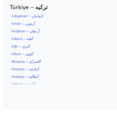
Türkiye ~ ترکیه
Adıyaman ~ آدييامان
Artvin ~ آرتوين
Ardahan ~ آردهان
Adana ~ آطنه
Ağrı ~ آغري
Afyon ~ آفيون
Aksaray ~ آقسراي
Amasya ~ آماسيه
Antalya ~ آنطاليه
Ankara ~ آنقره
Aydın ~ آيدين
Edirne ~ ادرنه
Erzincan ~ ارزنجان
Erzurum ~ ارضروم