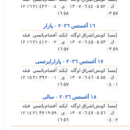
ك
٥۲ ۰٥
٤٤ ۰٦
۰٧ ۱۳
ى
۰٤ ۲۰
٤۲ ۲۱
۱٦ ۱۲
٥٨ ۱٦
٥٧ ۰۳
۱٦ آغستس ۲۰۲٦ - پازار
إمسا
كونش
اشراق
اوگله
ايكند
آقشام
ياتسي
قبله
ك
٥۳ ۰٥
٤٥ ۰٦
۰٧ ۱۳
ى
۰۲ ۲۰
٤۱ ۲۱
۱٦ ۱۲
٥٧ ۱٦
٥٩ ۰۳
۱٧ آغستس ۲۰۲٦ - پازارايرتسى
إمسا
كونش
اشراق
اوگله
ايكند
آقشام
ياتسي
قبله
ك
٥٥ ۰٥
٤٦ ۰٦
۰٧ ۱۳
ى
۰۱ ۲۰
۳٩ ۲۱
۱٥ ۱۲
٥٧ ۱٦
۰۱ ۰٤
۱٨ آغستس ۲۰۲٦ - سالى
إمسا
كونش
اشراق
اوگله
ايكند
آقشام
ياتسي
قبله
ك
٥٦ ۰٥
٤٧ ۰٦
۰٧ ۱۳
ى
٥٩ ۱٩
۳٧ ۲۱
۱٤ ۱۲
٥٦ ۱٦
۰۲ ۰٤