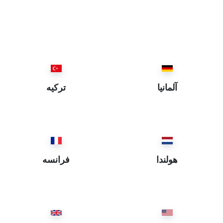
İzmir ~ ازمير
Isparta ~ اسپارطه
İstanbul ~ استانبول
Eskişehir ~ اسكيشهر
Elazığ ~ العزيز
Ordu ~ اوردو
آلمانيا
ترکیه
Iğdır ~ ايغدير
Bartın ~ بارطن
Batman ~ باطمان
Balıkesir ~ باليكسر
Bayburt ~ بايبورد
هولندا
فرانسه
Bitlis ~ بتليس
Bursa ~ بروسه
Burdur ~ بوردور
Bolu ~ بولي