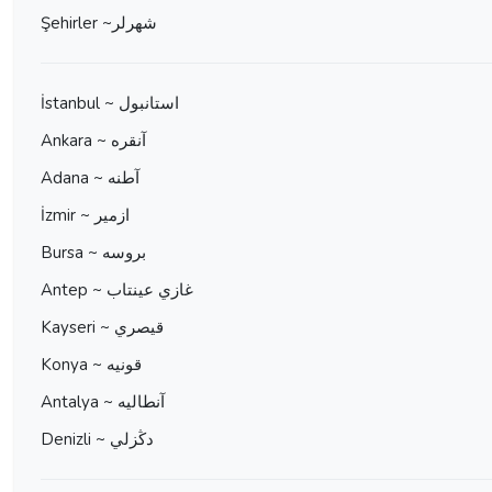
Şehirler ~شهرلر
İstanbul ~ استانبول
Ankara ~ آنقره
Adana ~ آطنه
İzmir ~ ازمير
Bursa ~ بروسه
Antep ~ غازي عينتاب
Kayseri ~ قيصري
Konya ~ قونيه
Antalya ~ آنطاليه
Denizli ~ دڭزلي