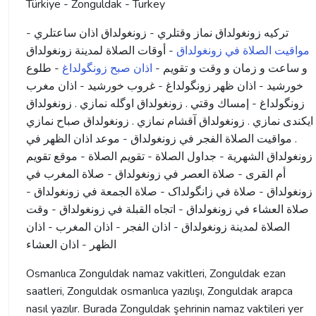
Türkiye - Zonguldak - Turkey
ترکیه زونغولداق نماز وقتلري - زونغولداق اذان ساعتلري -
مواقيت الصلاة في زونغولداق
- أوقات الصلاة لمدينة زونغولداق
و ساعت و زمان و وقت و تقویم -
اذان صبح زونگولداغ
- طلوع
خورشید - اذان ظهر زونگولداغ - غروب خورشید - اذان مغرب
زونگولداغ - إمساك وقتي . زونغولداق اوگله نمازي . زونغولداق
ايكندى نمازي . زونغولداق آقشام نمازي . زونغولداق صباح نمازي
. مواقيت الصلاة الفجر في زونغولداق - موعد اذان الظهر في
زونغولداق الشهرية - جداول الصلاة - تقويم الصلاة - موقع تقويم
أم القرى - صلاة العصر في زونغولداق - صلاة المغرب في
زونغولداق - صلاة في زانگولداک - صلاة الجمعة في زونغولداق -
صلاة العشاء في زونغولداق - اتجاه القبلة في زونغولداق - وقت
الصلاة لمدينة زونغولداق - اذان الفجر - اذان المغرب - اذان
الظهر - اذان العشاء
Osmanlıca Zonguldak namaz vakitleri, Zonguldak ezan
saatleri, Zonguldak osmanlıca yazılışı, Zonguldak arapca
nasıl yazılır. Burada Zonguldak şehrinin namaz vaktileri yer