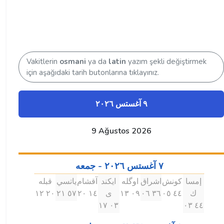
Vakitlerin
osmani
ya da
latin
yazım şekli değiştirmek
için aşağıdaki tarih butonlarına tıklayınız.
٩ آغستس ۲۰۲٦
9 Ağustos 2026
٧ آغستس ۲۰۲٦ - جمعه
إمسا
كونش
اشراق
اوگله
ايكند
آقشام
ياتسي
قبله
ك
٤٤ ۰٥
۳٦ ۰٦
۰٩ ۱۳
ى
۱٤ ۲۰
٥٧ ۲۱
۲۰ ۱۲
۰۳ ۱٧
٤٤ ۰۳