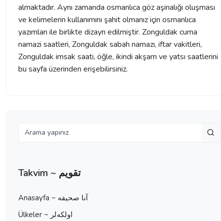
almaktadır. Aynı zamanda osmanlıca göz aşinalığı oluşması
ve kelimelerin kullanımını şahit olmanız için osmanlıca
yazımları ile birlikte dizayn edilmiştir. Zonguldak cuma
namazi saatleri, Zonguldak sabah namazı, iftar vakitleri,
Zonguldak imsak saati, öğle, ikindi akşam ve yatsı saatlerini
bu sayfa üzerinden erişebilirsiniz.
Takvim ~ تقویم
Anasayfa ~ آنا صحيفه
Ülkeler ~ اولكه‌لر