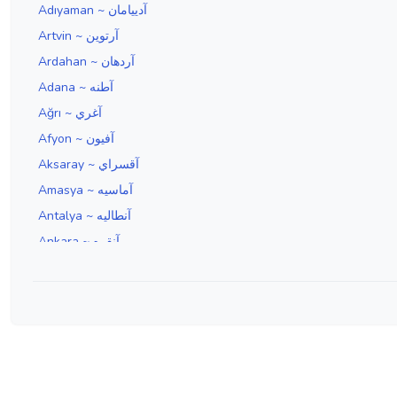
Adıyaman ~ آدييامان
Artvin ~ آرتوين
Ardahan ~ آردهان
Adana ~ آطنه
Ağrı ~ آغري
Afyon ~ آفيون
Aksaray ~ آقسراي
Amasya ~ آماسيه
Antalya ~ آنطاليه
Ankara ~ آنقره
Aydın ~ آيدين
Edirne ~ ادرنه
Erzincan ~ ارزنجان
Erzurum ~ ارضروم
İzmir ~ ازمير
Isparta ~ اسپارطه