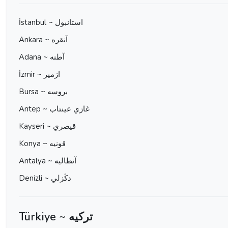
İstanbul ~ استانبول
Ankara ~ آنقره
Adana ~ آطنه
İzmir ~ ازمير
Bursa ~ بروسه
Antep ~ غازي عينتاب
Kayseri ~ قيصري
Konya ~ قونيه
Antalya ~ آنطاليه
Denizli ~ دڭزلي
Türkiye ~ ترکیه