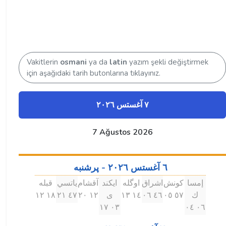
Vakitlerin
osmani
ya da
latin
yazım şekli değiştirmek
için aşağıdaki tarih butonlarına tıklayınız.
٧ آغستس ۲۰۲٦
7 Ağustos 2026
٦ آغستس ۲۰۲٦ - پرشنبه
إمسا
كونش
اشراق
اوگله
ايكند
آقشام
ياتسي
قبله
ك
٥٧ ۰٥
٤٦ ۰٦
۱٤ ۱۳
ى
۱۲ ۲۰
٤٧ ۲۱
۱٨ ۱۲
۰۳ ۱٧
۰٦ ۰٤