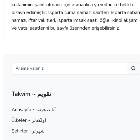
kullanımını şahit olmanız için osmanlıca yazımları ile birlikte
dizayn edilmiştir. Isparta cuma namazi saatleri, Isparta sabah
namazı, iftar vakitleri, Isparta imsak saati, öğle, ikindi akşam
ve yatsı saatlerini bu sayfa üzerinden erişebilirsiniz.
Takvim ~ تقویم
Anasayfa ~ آنا صحيفه
Ülkeler ~ اولكه‌لر
Şehirler ~شهرلر