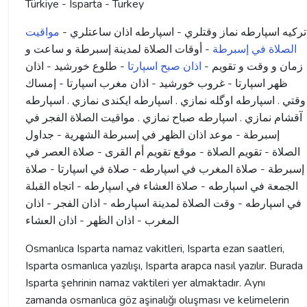
Türkiye - Isparta - Turkey
ترکیه اسپارطه نماز وقتلري - اسپارطه اذان ساعتلري -
مواقيت
الصلاة في إسبرطة
- أوقات الصلاة لمدينة إسبرطة و ساعت و
زمان و وقت و تقویم -
اذان صبح اسپارتا
- طلوع خورشید - اذان
ظهر اسپارتا - غروب خورشید - اذان مغرب اسپارتا - إمساك
وقتي . اسپارطه اوگله نمازي . اسپارطه ايكندى نمازي . اسپارطه
آقشام نمازي . اسپارطه صباح نمازي . مواقيت الصلاة الفجر في
إسبرطة - موعد اذان الظهر في إسبرطة الشهرية - جداول
الصلاة - تقويم الصلاة - موقع تقويم أم القرى - صلاة العصر في
إسبرطة - صلاة المغرب في اسپارطه - صلاة في اسپارتا - صلاة
الجمعة في اسپارطه - صلاة العشاء في اسپارطه - اتجاه القبلة
في اسپارطه - وقت الصلاة لمدينة اسپارطه - اذان الفجر - اذان
المغرب - اذان الظهر - اذان العشاء
Osmanlıca Isparta namaz vakitleri, Isparta ezan saatleri,
Isparta osmanlıca yazılışı, Isparta arapca nasıl yazılır. Burada
Isparta şehrinin namaz vaktileri yer almaktadır. Aynı
zamanda osmanlıca göz aşinalığı oluşması ve kelimelerin