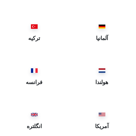
İstanbul ~ استانبول
Eskişehir ~ اسكيشهر
Elazığ ~ العزيز
Ordu ~ اوردو
آلمانيا
ترکیه
Iğdır ~ ايغدير
Bartın ~ بارطن
Batman ~ باطمان
Balıkesir ~ باليكسر
Bayburt ~ بايبورد
هولندا
فرانسه
Bitlis ~ بتليس
Bursa ~ بروسه
Burdur ~ بوردور
Bolu ~ بولي
Bingöl ~ بيڭگول
آمریکا
انگلتره
Bilecik ~ بيلهجك