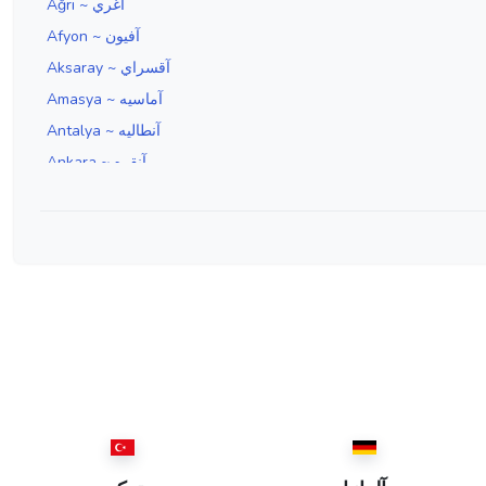
Ağrı ~ آغري
Afyon ~ آفيون
Aksaray ~ آقسراي
Amasya ~ آماسيه
Antalya ~ آنطاليه
Ankara ~ آنقره
Aydın ~ آيدين
Edirne ~ ادرنه
Erzincan ~ ارزنجان
Erzurum ~ ارضروم
İzmir ~ ازمير
Isparta ~ اسپارطه
İstanbul ~ استانبول
Eskişehir ~ اسكيشهر
Elazığ ~ العزيز
Ordu ~ اوردو