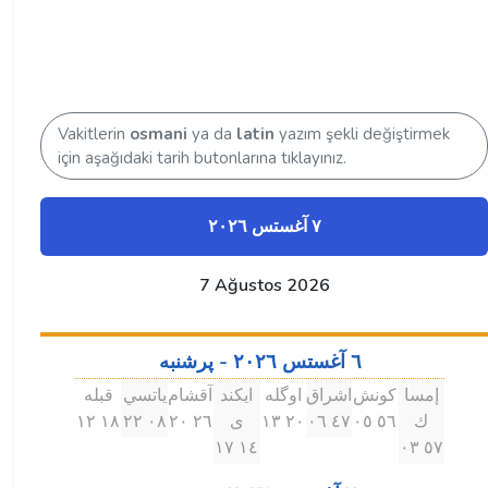
Vakitlerin
osmani
ya da
latin
yazım şekli değiştirmek
için aşağıdaki tarih butonlarına tıklayınız.
٧ آغستس ۲۰۲٦
7 Ağustos 2026
٦ آغستس ۲۰۲٦ - پرشنبه
إمسا
كونش
اشراق
اوگله
ايكند
آقشام
ياتسي
قبله
ك
٥٦ ۰٥
٤٧ ۰٦
۲۰ ۱۳
ى
۲٦ ۲۰
۰٨ ۲۲
۱٨ ۱۲
۱٤ ۱٧
٥٧ ۰۳