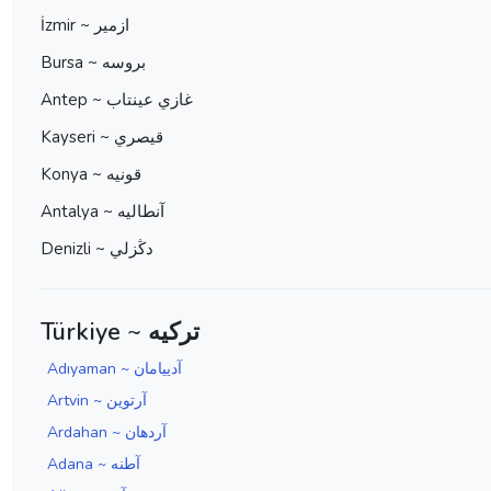
İzmir ~ ازمير
Bursa ~ بروسه
Antep ~ غازي عينتاب
Kayseri ~ قيصري
Konya ~ قونيه
Antalya ~ آنطاليه
Denizli ~ دڭزلي
Türkiye ~ ترکیه
Adıyaman ~ آدييامان
Artvin ~ آرتوين
Ardahan ~ آردهان
Adana ~ آطنه