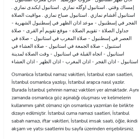
إمساك وقتي . استانبول اوگله نمازي . استانبول ايكندى نمازي .
استانبول آقشام نمازي . استانبول صباح نمازي . مواقيت الصلاة
الفجر في إسطنبول - موعد اذان الظهر في إسطنبول الشهرية -
جداول الصلاة - تقويم الصلاة - موقع تقويم أم القرى - صلاة
العصر في إسطنبول - صلاة المغرب في استانبول - صلاة في
استنبول - صلاة الجمعة في استانبول - صلاة العشاء في
استانبول - اتجاه القبلة في استانبول - وقت الصلاة لمدينة
استانبول - اذان الفجر - اذان المغرب - اذان الظهر - اذان العشاء
Osmanlıca İstanbul namaz vakitleri, İstanbul ezan saatleri,
İstanbul osmanlıca yazılışı, İstanbul arapca nasıl yazılır.
Burada İstanbul şehrinin namaz vaktileri yer almaktadır. Aynı
zamanda osmanlıca göz aşinalığı oluşması ve kelimelerin
kullanımını şahit olmanız için osmanlıca yazımları ile birlikte
dizayn edilmiştir. İstanbul cuma namazi saatleri, İstanbul
sabah namazı, iftar vakitleri, İstanbul imsak saati, öğle, ikindi
akşam ve yatsı saatlerini bu sayfa üzerinden erişebilirsiniz.