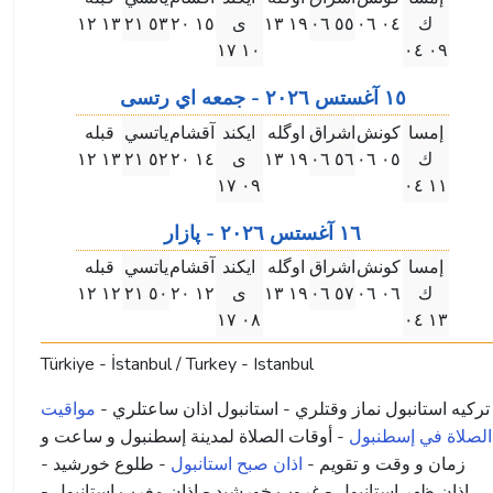
ك
۰٤ ۰٦
٥٥ ۰٦
۱٩ ۱۳
ى
۱٥ ۲۰
٥۳ ۲۱
۱۳ ۱۲
۱۰ ۱٧
۰٩ ۰٤
۱٥ آغستس ۲۰۲٦ - جمعه اي رتسى
إمسا
كونش
اشراق
اوگله
ايكند
آقشام
ياتسي
قبله
ك
۰٥ ۰٦
٥٦ ۰٦
۱٩ ۱۳
ى
۱٤ ۲۰
٥۲ ۲۱
۱۳ ۱۲
۰٩ ۱٧
۱۱ ۰٤
۱٦ آغستس ۲۰۲٦ - پازار
إمسا
كونش
اشراق
اوگله
ايكند
آقشام
ياتسي
قبله
ك
۰٦ ۰٦
٥٧ ۰٦
۱٩ ۱۳
ى
۱۲ ۲۰
٥۰ ۲۱
۱۲ ۱۲
۰٨ ۱٧
۱۳ ۰٤
Türkiye - İstanbul / Turkey - Istanbul
ترکیه استانبول نماز وقتلري - استانبول اذان ساعتلري -
مواقيت
الصلاة في إسطنبول
- أوقات الصلاة لمدينة إسطنبول و ساعت و
زمان و وقت و تقویم -
اذان صبح استانبول
- طلوع خورشید -
اذان ظهر استانبول - غروب خورشید - اذان مغرب استانبول -