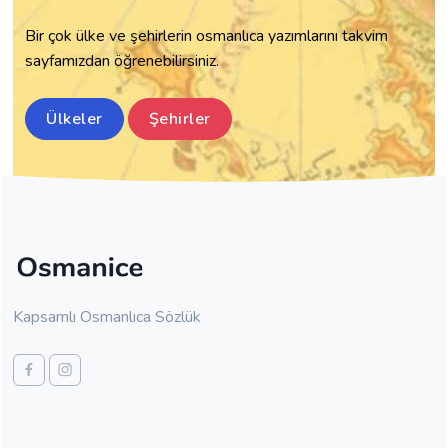
Çorum ~ چوروم
Bir çok ülke ve şehirlerin osmanlıca yazımlarını takvim
Hakkari ~ حكاري
sayfamızdan öğrenebilirsiniz.
Hatay ~ خطاي
Denizli ~ دڭزلي
Ülkeler
Şehirler
Düzce ~ دوزجه
Diyarbakır ~ دياربكر
Rize ~ ريزه
Zonguldak ~ زونغولداق
Sakarya ~ ساقاريه
Siirt ~ سعرد
Silifke ~ سلفكه
Kapsamlı Osmanlıca Sözlük
Sinop ~ سينوب
Sivas ~ سيواس
Şanlıurfa ~ شانلي اورفه
Şırnak ~ شرناق
Samsun ~ صامسون