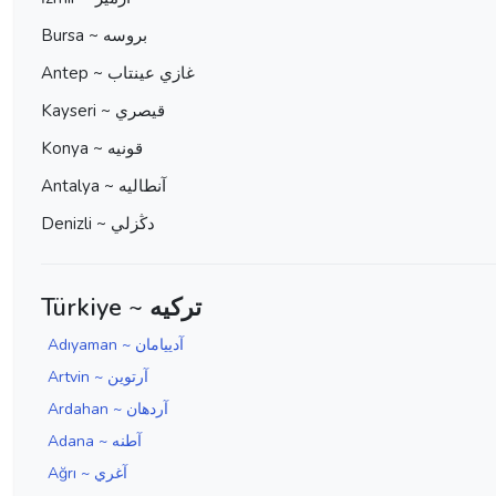
Bursa ~ بروسه
Antep ~ غازي عينتاب
Kayseri ~ قيصري
Konya ~ قونيه
Antalya ~ آنطاليه
Denizli ~ دڭزلي
Türkiye ~ ترکیه
Adıyaman ~ آدييامان
Artvin ~ آرتوين
Ardahan ~ آردهان
Adana ~ آطنه
Ağrı ~ آغري