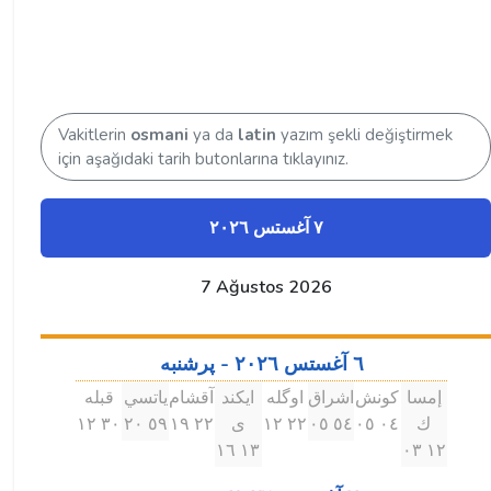
Vakitlerin
osmani
ya da
latin
yazım şekli değiştirmek
için aşağıdaki tarih butonlarına tıklayınız.
٧ آغستس ۲۰۲٦
7 Ağustos 2026
٦ آغستس ۲۰۲٦ - پرشنبه
إمسا
كونش
اشراق
اوگله
ايكند
آقشام
ياتسي
قبله
ك
۰٤ ۰٥
٥٤ ۰٥
۲۲ ۱۲
ى
۲۲ ۱٩
٥٩ ۲۰
۳۰ ۱۲
۱۳ ۱٦
۱۲ ۰۳