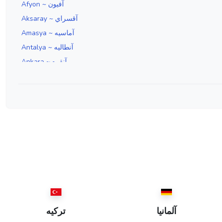
Afyon ~ آفيون
Aksaray ~ آقسراي
Amasya ~ آماسيه
Antalya ~ آنطاليه
Ankara ~ آنقره
Aydın ~ آيدين
Edirne ~ ادرنه
Erzincan ~ ارزنجان
Erzurum ~ ارضروم
İzmir ~ ازمير
Isparta ~ اسپارطه
İstanbul ~ استانبول
Eskişehir ~ اسكيشهر
Elazığ ~ العزيز
Ordu ~ اوردو
آلمانيا
ترکیه
Iğdır ~ ايغدير