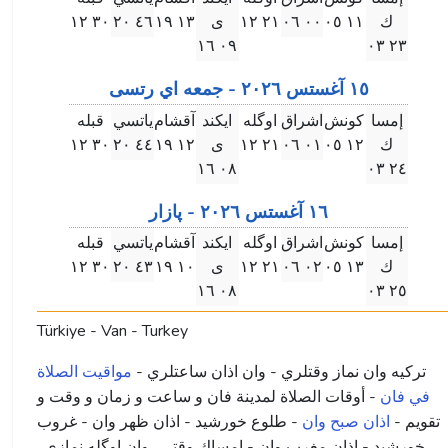
ك
۱۱ ۰٥
۰۰ ۰٦
۲۱ ۱۲
ى
۱۳ ۱٩
٤٦ ۲۰
۳۰ ۱۲
۰٩ ۱٦
۲۳ ۰۳
۱٥ آغستس ۲۰۲٦ - جمعه اي رتسى
إمسا
كونش
اشراق
اوگله
ايكند
آقشام
ياتسي
قبله
ك
۱۲ ۰٥
۰۱ ۰٦
۲۱ ۱۲
ى
۱۲ ۱٩
٤٤ ۲۰
۳۰ ۱۲
۰٨ ۱٦
۲٤ ۰۳
۱٦ آغستس ۲۰۲٦ - پازار
إمسا
كونش
اشراق
اوگله
ايكند
آقشام
ياتسي
قبله
ك
۱۳ ۰٥
۰۲ ۰٦
۲۱ ۱۲
ى
۱۰ ۱٩
٤۳ ۲۰
۳۰ ۱۲
۰٨ ۱٦
۲٥ ۰۳
Türkiye - Van - Turkey
ترکیه وان نماز وقتلري - وان اذان ساعتلري -
مواقيت الصلاة
في فان
- أوقات الصلاة لمدينة فان و ساعت و زمان و وقت و
تقویم -
اذان صبح وان
- طلوع خورشید - اذان ظهر وان - غروب
خورشید - اذان مغرب وان - إمساك وقتي . وان اوگله نمازي .