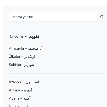
Takvim ~ تقویم
Anasayfa ~ آنا صحيفه
Ülkeler ~ اولكه‌لر
Şehirler ~شهرلر
İstanbul ~ استانبول
Ankara ~ آنقره
Adana ~ آطنه
İzmir ~ ازمير