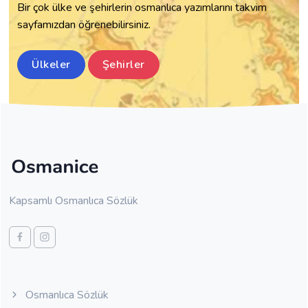
Bir çok ülke ve şehirlerin osmanlıca yazımlarını takvim
Hakkari ~ حكاري
sayfamızdan öğrenebilirsiniz.
Hatay ~ خطاي
Denizli ~ دڭزلي
Ülkeler
Şehirler
Düzce ~ دوزجه
Diyarbakır ~ دياربكر
Rize ~ ريزه
Zonguldak ~ زونغولداق
Sakarya ~ ساقاريه
Siirt ~ سعرد
Silifke ~ سلفكه
Kapsamlı Osmanlıca Sözlük
Sinop ~ سينوب
Sivas ~ سيواس
Şanlıurfa ~ شانلي اورفه
Şırnak ~ شرناق
Samsun ~ صامسون
Osmanlıca Sözlük
Trabzon ~ طرابزون