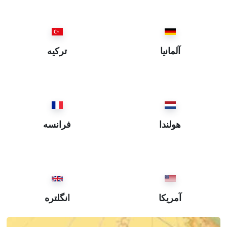
İstanbul ~ استانبول
Eskişehir ~ اسكيشهر
Elazığ ~ العزيز
Ordu ~ اوردو
آلمانيا
ترکیه
Iğdır ~ ايغدير
Bartın ~ بارطن
Batman ~ باطمان
Balıkesir ~ باليكسر
Bayburt ~ بايبورد
هولندا
فرانسه
Bitlis ~ بتليس
Bursa ~ بروسه
Burdur ~ بوردور
Bolu ~ بولي
Bingöl ~ بيڭگول
آمریکا
انگلتره
Bilecik ~ بيلهجك
Tekirdağ ~ تكيرطاغ