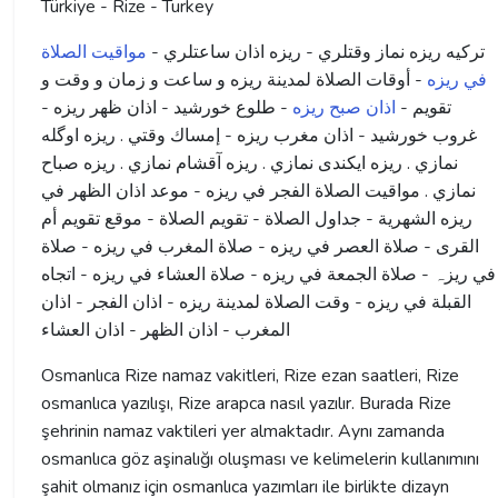
Türkiye - Rize - Turkey
ترکیه ريزه نماز وقتلري - ريزه اذان ساعتلري -
مواقيت الصلاة
في ريزه
- أوقات الصلاة لمدينة ريزه و ساعت و زمان و وقت و
تقویم -
اذان صبح ریزه
- طلوع خورشید - اذان ظهر ریزه -
غروب خورشید - اذان مغرب ریزه - إمساك وقتي . ريزه اوگله
نمازي . ريزه ايكندى نمازي . ريزه آقشام نمازي . ريزه صباح
نمازي . مواقيت الصلاة الفجر في ريزه - موعد اذان الظهر في
ريزه الشهرية - جداول الصلاة - تقويم الصلاة - موقع تقويم أم
القرى - صلاة العصر في ريزه - صلاة المغرب في ريزه - صلاة
في ریزہ - صلاة الجمعة في ريزه - صلاة العشاء في ريزه - اتجاه
القبلة في ريزه - وقت الصلاة لمدينة ريزه - اذان الفجر - اذان
المغرب - اذان الظهر - اذان العشاء
Osmanlıca Rize namaz vakitleri, Rize ezan saatleri, Rize
osmanlıca yazılışı, Rize arapca nasıl yazılır. Burada Rize
şehrinin namaz vaktileri yer almaktadır. Aynı zamanda
osmanlıca göz aşinalığı oluşması ve kelimelerin kullanımını
şahit olmanız için osmanlıca yazımları ile birlikte dizayn