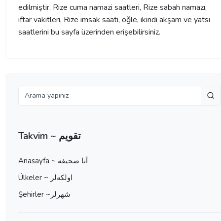
edilmiştir. Rize cuma namazi saatleri, Rize sabah namazı,
iftar vakitleri, Rize imsak saati, öğle, ikindi akşam ve yatsı
saatlerini bu sayfa üzerinden erişebilirsiniz.
Takvim ~ تقویم
Anasayfa ~ آنا صحيفه
Ülkeler ~ اولكه‌لر
Şehirler ~شهرلر