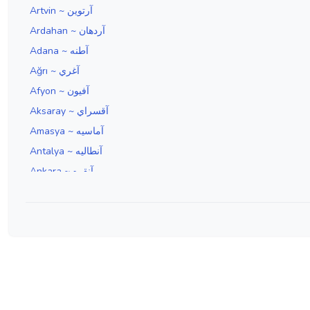
Artvin ~ آرتوين
Ardahan ~ آردهان
Adana ~ آطنه
Ağrı ~ آغري
Afyon ~ آفيون
Aksaray ~ آقسراي
Amasya ~ آماسيه
Antalya ~ آنطاليه
Ankara ~ آنقره
Aydın ~ آيدين
Edirne ~ ادرنه
Erzincan ~ ارزنجان
Erzurum ~ ارضروم
İzmir ~ ازمير
Isparta ~ اسپارطه