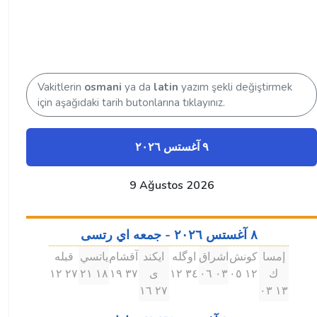
Vakitlerin
osmani
ya da
latin
yazım şekli değiştirmek
için aşağıdaki tarih butonlarına tıklayınız.
٩ آغستس ۲۰۲٦
9 Ağustos 2026
٨ آغستس ۲۰۲٦ - جمعه اي رتسى
إمسا
كونش
اشراق
اوگله
ايكند
آقشام
ياتسي
قبله
ك
۱۲ ۰٥
۰۳ ۰٦
۳٤ ۱۲
ى
۳٧ ۱٩
۱٨ ۲۱
۲٧ ۱۲
۲٧ ۱٦
۱۳ ۰۳