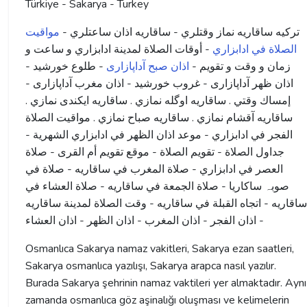
Türkiye - Sakarya - Turkey
ترکیه ساقاريه نماز وقتلري - ساقاريه اذان ساعتلري -
مواقيت
الصلاة في ادابزاري
- أوقات الصلاة لمدينة ادابزاري و ساعت و
زمان و وقت و تقویم -
اذان صبح آداپازاری
- طلوع خورشید -
اذان ظهر آداپازاری - غروب خورشید - اذان مغرب آداپازاری -
إمساك وقتي . ساقاريه اوگله نمازي . ساقاريه ايكندى نمازي .
ساقاريه آقشام نمازي . ساقاريه صباح نمازي . مواقيت الصلاة
الفجر في ادابزاري - موعد اذان الظهر في ادابزاري الشهرية -
جداول الصلاة - تقويم الصلاة - موقع تقويم أم القرى - صلاة
العصر في ادابزاري - صلاة المغرب في ساقاريه - صلاة في
صوبہ ساکاریا - صلاة الجمعة في ساقاريه - صلاة العشاء في
ساقاريه - اتجاه القبلة في ساقاريه - وقت الصلاة لمدينة ساقاريه
- اذان الفجر - اذان المغرب - اذان الظهر - اذان العشاء
Osmanlıca Sakarya namaz vakitleri, Sakarya ezan saatleri,
Sakarya osmanlıca yazılışı, Sakarya arapca nasıl yazılır.
Burada Sakarya şehrinin namaz vaktileri yer almaktadır. Aynı
zamanda osmanlıca göz aşinalığı oluşması ve kelimelerin