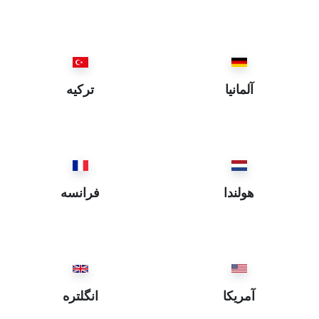
İstanbul ~ استانبول
Eskişehir ~ اسكيشهر
Elazığ ~ العزيز
Ordu ~ اوردو
آلمانيا
ترکیه
Iğdır ~ ايغدير
Bartın ~ بارطن
Batman ~ باطمان
Balıkesir ~ باليكسر
Bayburt ~ بايبورد
هولندا
فرانسه
Bitlis ~ بتليس
Bursa ~ بروسه
Burdur ~ بوردور
Bolu ~ بولي
Bingöl ~ بيڭگول
آمریکا
انگلتره
Bilecik ~ بيلهجك