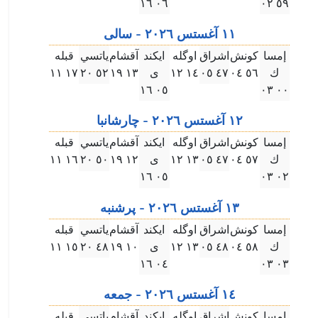
۰٦ ۱٦
٥٩ ۰۲
۱۱ آغستس ۲۰۲٦ - سالى
إمسا
كونش
اشراق
اوگله
ايكند
آقشام
ياتسي
قبله
ك
٥٦ ۰٤
٤٧ ۰٥
۱٤ ۱۲
ى
۱۳ ۱٩
٥۲ ۲۰
۱٧ ۱۱
۰٥ ۱٦
۰۰ ۰۳
۱۲ آغستس ۲۰۲٦ - چارشانبا
إمسا
كونش
اشراق
اوگله
ايكند
آقشام
ياتسي
قبله
ك
٥٧ ۰٤
٤٧ ۰٥
۱۳ ۱۲
ى
۱۲ ۱٩
٥۰ ۲۰
۱٦ ۱۱
۰٥ ۱٦
۰۲ ۰۳
۱۳ آغستس ۲۰۲٦ - پرشنبه
إمسا
كونش
اشراق
اوگله
ايكند
آقشام
ياتسي
قبله
ك
٥٨ ۰٤
٤٨ ۰٥
۱۳ ۱۲
ى
۱۰ ۱٩
٤٨ ۲۰
۱٥ ۱۱
۰٤ ۱٦
۰۳ ۰۳
۱٤ آغستس ۲۰۲٦ - جمعه
إمسا
كونش
اشراق
اوگله
ايكند
آقشام
ياتسي
قبله