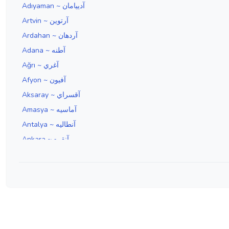
Adıyaman ~ آدييامان
Artvin ~ آرتوين
Ardahan ~ آردهان
Adana ~ آطنه
Ağrı ~ آغري
Afyon ~ آفيون
Aksaray ~ آقسراي
Amasya ~ آماسيه
Antalya ~ آنطاليه
Ankara ~ آنقره
Aydın ~ آيدين
Edirne ~ ادرنه
Erzincan ~ ارزنجان
Erzurum ~ ارضروم
İzmir ~ ازمير
Isparta ~ اسپارطه