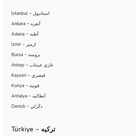
İstanbul ~ استانبول
Ankara ~ آنقره
Adana ~ آطنه
İzmir ~ ازمير
Bursa ~ بروسه
Antep ~ غازي عينتاب
Kayseri ~ قيصري
Konya ~ قونيه
Antalya ~ آنطاليه
Denizli ~ دڭزلي
Türkiye ~ ترکیه