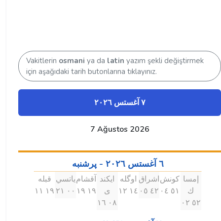
Vakitlerin
osmani
ya da
latin
yazım şekli değiştirmek
için aşağıdaki tarih butonlarına tıklayınız.
٧ آغستس ۲۰۲٦
7 Ağustos 2026
٦ آغستس ۲۰۲٦ - پرشنبه
إمسا
كونش
اشراق
اوگله
ايكند
آقشام
ياتسي
قبله
ك
٥۱ ۰٤
٤۲ ۰٥
۱٤ ۱۲
ى
۱٩ ۱٩
۰۰ ۲۱
۱٩ ۱۱
۰٨ ۱٦
٥۲ ۰۲