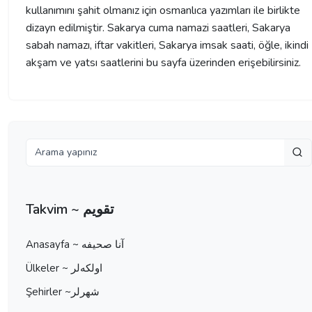
kullanımını şahit olmanız için osmanlıca yazımları ile birlikte
dizayn edilmiştir. Sakarya cuma namazi saatleri, Sakarya
sabah namazı, iftar vakitleri, Sakarya imsak saati, öğle, ikindi
akşam ve yatsı saatlerini bu sayfa üzerinden erişebilirsiniz.
Takvim ~ تقویم
Anasayfa ~ آنا صحيفه
Ülkeler ~ اولكه‌لر
Şehirler ~شهرلر