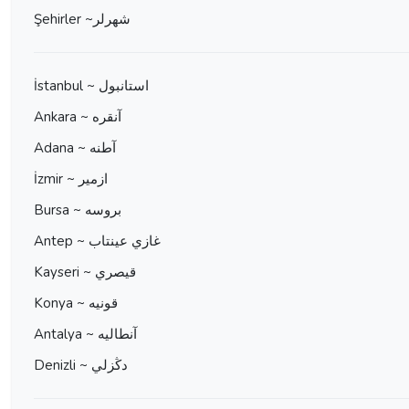
Şehirler ~شهرلر
İstanbul ~ استانبول
Ankara ~ آنقره
Adana ~ آطنه
İzmir ~ ازمير
Bursa ~ بروسه
Antep ~ غازي عينتاب
Kayseri ~ قيصري
Konya ~ قونيه
Antalya ~ آنطاليه
Denizli ~ دڭزلي