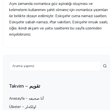
Aynı zamanda osmanlıca göz aşinalığı oluşması ve
kelimelerin kullanımını şahit olmanız için osmanlıca yazımları
ile birlikte dizayn edilmiştir. Eskişehir cuma namazi saatleri,
Eskişehir sabah namazı, iftar vakitleri, Eskişehir imsak saati,
öğle, ikindi akşam ve yatsı saatlerini bu sayfa üzerinden
erişebilirsiniz.
Takvim ~ تقویم
Anasayfa ~ آنا صحيفه
Ülkeler ~ اولكه‌لر