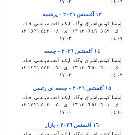
۰۳ ۱٧
۰٦ ۰٤
۱۳ آغستس ۲۰۲٦ - پرشنبه
إمسا
كونش
اشراق
اوگله
ايكند
آقشام
ياتسي
قبله
ك
٥٩ ۰٥
٤٩ ۰٦
۱۳ ۱۳
ى
۰٨ ۲۰
٤٤ ۲۱
۱٥ ۱۲
۰۳ ۱٧
۰٧ ۰٤
۱٤ آغستس ۲۰۲٦ - جمعه
إمسا
كونش
اشراق
اوگله
ايكند
آقشام
ياتسي
قبله
ك
۰۰ ۰٦
٥۰ ۰٦
۱۳ ۱۳
ى
۰٧ ۲۰
٤۲ ۲۱
۱٤ ۱۲
۰۲ ۱٧
۰٩ ۰٤
۱٥ آغستس ۲۰۲٦ - جمعه اي رتسى
إمسا
كونش
اشراق
اوگله
ايكند
آقشام
ياتسي
قبله
ك
۰۱ ۰٦
٥۱ ۰٦
۱۳ ۱۳
ى
۰٥ ۲۰
٤۰ ۲۱
۱۳ ۱۲
۰۱ ۱٧
۱۰ ۰٤
۱٦ آغستس ۲۰۲٦ - پازار
إمسا
كونش
اشراق
اوگله
ايكند
آقشام
ياتسي
قبله