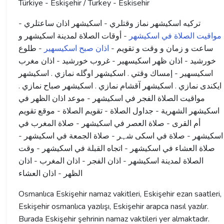
Türkiye - Eskişehir / Turkey - Eskisehir
ترکیه اسكيشهر نماز وقتلري - اسكيشهر اذان ساعتلري -
مواقيت الصلاة في اسكيشهر
- أوقات الصلاة لمدينة اسكيشهر و
ساعت و زمان و وقت و تقویم -
اذان صبح اسکیسهیر
- طلوع
خورشید - اذان ظهر اسکیسهیر - غروب خورشید - اذان مغرب
اسکیسهیر - إمساك وقتي . اسكيشهر اوگله نمازي . اسكيشهر
ايكندى نمازي . اسكيشهر آقشام نمازي . اسكيشهر صباح نمازي .
مواقيت الصلاة الفجر في اسكيشهر - موعد اذان الظهر في
اسكيشهر الشهرية - جداول الصلاة - تقويم الصلاة - موقع تقويم
أم القرى - صلاة العصر في اسكيشهر - صلاة المغرب في
اسكيشهر - صلاة في اسکی شہر - صلاة الجمعة في اسكيشهر -
صلاة العشاء في اسكيشهر - اتجاه القبلة في اسكيشهر - وقت
الصلاة لمدينة اسكيشهر - اذان الفجر - اذان المغرب - اذان
الظهر - اذان العشاء
Osmanlıca Eskişehir namaz vakitleri, Eskişehir ezan saatleri,
Eskişehir osmanlıca yazılışı, Eskişehir arapca nasıl yazılır.
Burada Eskişehir şehrinin namaz vaktileri yer almaktadır.