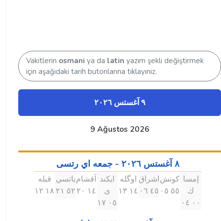
Vakitlerin
osmani
ya da
latin
yazım şekli değiştirmek
için aşağıdaki tarih butonlarına tıklayınız.
٩ آغستس ۲۰۲٦
9 Ağustos 2026
٨ آغستس ۲۰۲٦ - جمعه اي رتسى
إمسا
كونش
اشراق
اوگله
ايكند
آقشام
ياتسي
قبله
ك
٥٥ ۰٥
٤٥ ۰٦
۱٤ ۱۳
ى
۱٤ ۲۰
٥۲ ۲۱
۱٨ ۱۲
۰٥ ۱٧
۰۰ ۰٤