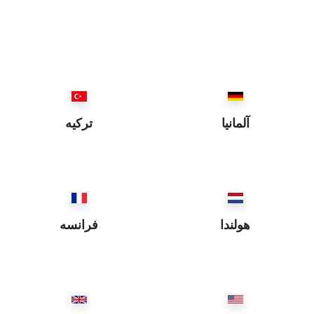
İzmir ~ ازمير
Isparta ~ اسپارطه
İstanbul ~ استانبول
Eskişehir ~ اسكيشهر
Elazığ ~ العزيز
Ordu ~ اوردو
آلمانيا
ترکیه
Iğdır ~ ايغدير
Bartın ~ بارطن
Batman ~ باطمان
Balıkesir ~ باليكسر
Bayburt ~ بايبورد
هولندا
فرانسه
Bitlis ~ بتليس
Bursa ~ بروسه
Burdur ~ بوردور
Bolu ~ بولي