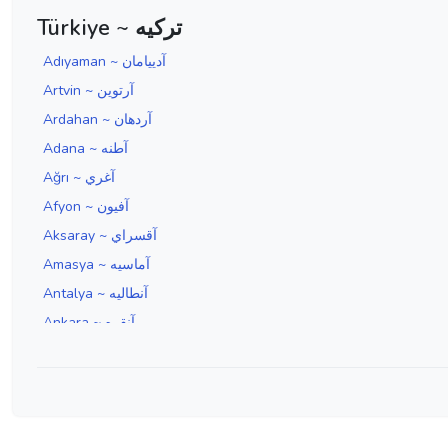
Türkiye ~ ترکیه
Adıyaman ~ آدييامان
Artvin ~ آرتوين
Ardahan ~ آردهان
Adana ~ آطنه
Ağrı ~ آغري
Afyon ~ آفيون
Aksaray ~ آقسراي
Amasya ~ آماسيه
Antalya ~ آنطاليه
Ankara ~ آنقره
Aydın ~ آيدين
Edirne ~ ادرنه
Erzincan ~ ارزنجان
Erzurum ~ ارضروم