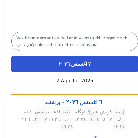
Vakitlerin
osmani
ya da
latin
yazım şekli değiştirmek
için aşağıdaki tarih butonlarına tıklayınız.
٧ آغستس ۲۰۲٦
7 Ağustos 2026
٦ آغستس ۲۰۲٦ - پرشنبه
إمسا
كونش
اشراق
اوگله
ايكند
آقشام
ياتسي
قبله
ك
۱٧ ۰٥
۰٨ ۰٦
۳٨ ۱۲
ى
۳٩ ۱٩
۱٧ ۲۱
۲٦ ۱۲
۲٩ ۱٦
۲٤ ۰۳