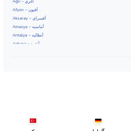
Ağrı ~ آغري
Afyon ~ آفيون
Aksaray ~ آقسراي
Amasya ~ آماسيه
Antalya ~ آنطاليه
Ankara ~ آنقره
Aydın ~ آيدين
Edirne ~ ادرنه
Erzincan ~ ارزنجان
Erzurum ~ ارضروم
İzmir ~ ازمير
Isparta ~ اسپارطه
İstanbul ~ استانبول
Eskişehir ~ اسكيشهر
Elazığ ~ العزيز
Ordu ~ اوردو