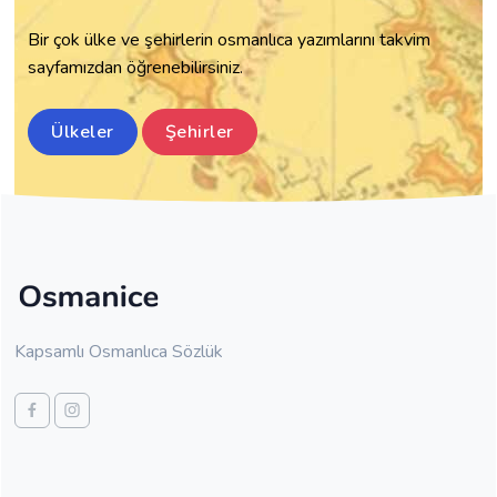
Çorum ~ چوروم
Bir çok ülke ve şehirlerin osmanlıca yazımlarını takvim
Hakkari ~ حكاري
sayfamızdan öğrenebilirsiniz.
Hatay ~ خطاي
Denizli ~ دڭزلي
Ülkeler
Şehirler
Düzce ~ دوزجه
Diyarbakır ~ دياربكر
Rize ~ ريزه
Zonguldak ~ زونغولداق
Sakarya ~ ساقاريه
Siirt ~ سعرد
Silifke ~ سلفكه
Kapsamlı Osmanlıca Sözlük
Sinop ~ سينوب
Sivas ~ سيواس
Şanlıurfa ~ شانلي اورفه
Şırnak ~ شرناق
Samsun ~ صامسون