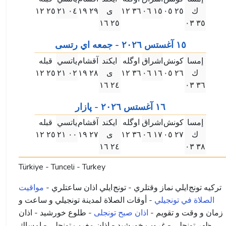
ك
۲٥ ۰٥
۱٥ ۰٦
۳٦ ۱۲
ى
۲٩ ۱٩
۰٤ ۲۱
۲٥ ۱۲
۲٥ ۱٦
۳٥ ۰۳
۱٥ آغستس ۲۰۲٦ - جمعه اي رتسى
إمسا
كونش
اشراق
اوگله
ايكند
آقشام
ياتسي
قبله
ك
۲٦ ۰٥
۱٦ ۰٦
۳٦ ۱۲
ى
۲٨ ۱٩
۰۲ ۲۱
۲٥ ۱۲
۲٤ ۱٦
۳٦ ۰۳
۱٦ آغستس ۲۰۲٦ - پازار
إمسا
كونش
اشراق
اوگله
ايكند
آقشام
ياتسي
قبله
ك
۲٧ ۰٥
۱٧ ۰٦
۳٦ ۱۲
ى
۲٧ ۱٩
۰۰ ۲۱
۲٥ ۱۲
۲٤ ۱٦
۳٨ ۰۳
Türkiye - Tunceli - Turkey
ترکیه تونج ايلي نماز وقتلري - تونج ايلي اذان ساعتلري -
مواقيت
الصلاة في تونجيلي
- أوقات الصلاة لمدينة تونجيلي و ساعت و
زمان و وقت و تقویم -
اذان صبح تونجلی
- طلوع خورشید - اذان
ظهر تونجلی - غروب خورشید - اذان مغرب تونجلی - إمساك