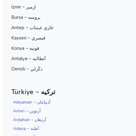
İzmir ~ ازمير
Bursa ~ بروسه
Antep ~ غازي عينتاب
Kayseri ~ قيصري
Konya ~ قونيه
Antalya ~ آنطاليه
Denizli ~ دڭزلي
Türkiye ~ ترکیه
Adıyaman ~ آدييامان
Artvin ~ آرتوين
Ardahan ~ آردهان
Adana ~ آطنه