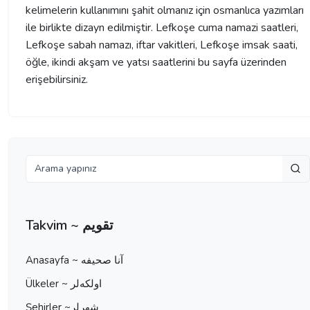
kelimelerin kullanımını şahit olmanız için osmanlıca yazımları
ile birlikte dizayn edilmiştir. Lefkoşe cuma namazi saatleri,
Lefkoşe sabah namazı, iftar vakitleri, Lefkoşe imsak saati,
öğle, ikindi akşam ve yatsı saatlerini bu sayfa üzerinden
erişebilirsiniz.
Takvim ~ تقویم
Anasayfa ~ آنا صحيفه
Ülkeler ~ اولكه‌لر
Şehirler ~شهرلر