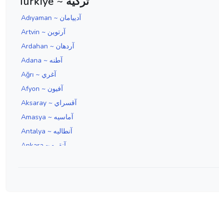
Türkiye ~ ترکیه
Adıyaman ~ آدييامان
Artvin ~ آرتوين
Ardahan ~ آردهان
Adana ~ آطنه
Ağrı ~ آغري
Afyon ~ آفيون
Aksaray ~ آقسراي
Amasya ~ آماسيه
Antalya ~ آنطاليه
Ankara ~ آنقره
Aydın ~ آيدين
Edirne ~ ادرنه
Erzincan ~ ارزنجان
Erzurum ~ ارضروم
İzmir ~ ازمير