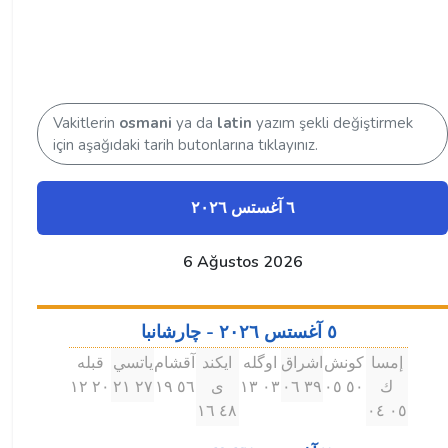
Vakitlerin
osmani
ya da
latin
yazım şekli değiştirmek
için aşağıdaki tarih butonlarına tıklayınız.
٦ آغستس ۲۰۲٦
6 Ağustos 2026
٥ آغستس ۲۰۲٦ - چارشانبا
إمسا
كونش
اشراق
اوگله
ايكند
آقشام
ياتسي
قبله
ك
٥۰ ۰٥
۳٩ ۰٦
۰۳ ۱۳
ى
٥٦ ۱٩
۲٧ ۲۱
۲۰ ۱۲
٤٨ ۱٦
۰٥ ۰٤