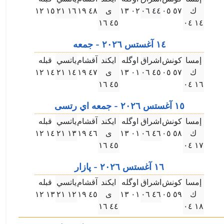
ك
٥٧ ۰٥
٤٤ ۰٦
۰۲ ۱۳
ى
٤٨ ۱٩
۱٦ ۲۱
۱٥ ۱۲
٤٥ ۱٦
۱٤ ۰٤
۱٤ آغستس ۲۰۲٦ - جمعه
إمسا
كونش
اشراق
اوگله
ايكند
آقشام
ياتسي
قبله
ك
٥٧ ۰٥
٤٥ ۰٦
۰۱ ۱۳
ى
٤٧ ۱٩
۱٤ ۲۱
۱٤ ۱۲
٤٥ ۱٦
۱٦ ۰٤
۱٥ آغستس ۲۰۲٦ - جمعه اي رتسى
إمسا
كونش
اشراق
اوگله
ايكند
آقشام
ياتسي
قبله
ك
٥٨ ۰٥
٤٦ ۰٦
۰۱ ۱۳
ى
٤٦ ۱٩
۱۳ ۲۱
۱٤ ۱۲
٤٥ ۱٦
۱٧ ۰٤
۱٦ آغستس ۲۰۲٦ - پازار
إمسا
كونش
اشراق
اوگله
ايكند
آقشام
ياتسي
قبله
ك
٥٩ ۰٥
٤٦ ۰٦
۰۱ ۱۳
ى
٤٥ ۱٩
۱۲ ۲۱
۱۳ ۱۲
٤٤ ۱٦
۱٨ ۰٤