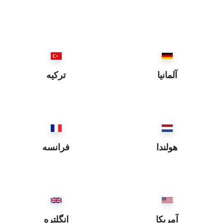
Isparta ~ اسپارطه
İstanbul ~ استانبول
Eskişehir ~ اسكيشهر
Elazığ ~ العزيز
Ordu ~ اوردو
آلمانيا
ترکیه
Iğdır ~ ايغدير
Bartın ~ بارطن
Batman ~ باطمان
Balıkesir ~ باليكسر
Bayburt ~ بايبورد
هولندا
فرانسه
Bitlis ~ بتليس
Bursa ~ بروسه
Burdur ~ بوردور
Bolu ~ بولي
Bingöl ~ بيڭگول
آمریکا
انگلتره