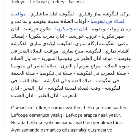
Türkiye - Lefkoşe / Turkey - Nicosia
ترکیه لفگوشه نماز وقتلري - لفگوشه اذان ساعتلري -
مواقيت
الصلاة في نيقوسيا
- أوقات الصلاة لمدينة نيقوسيا و ساعت و
زمان و وقت و تقویم -
اذان صبح نیکوزیا
- طلوع خورشید - اذان
ظهر نیکوزیا - غروب خورشید - اذان مغرب نیکوزیا - إمساك
وقتي . لفگوشه اوگله نمازي . لفگوشه ايكندى نمازي . لفگوشه
آقشام نمازي . لفگوشه صباح نمازي . مواقيت الصلاة الفجر في
نيقوسيا - موعد اذان الظهر في نيقوسيا الشهرية - جداول الصلاة
- تقويم الصلاة - موقع تقويم أم القرى - صلاة العصر في نيقوسيا
- صلاة المغرب في لفگوشه - صلاة في نیکوسیا - صلاة الجمعة
في لفگوشه - صلاة العشاء في لفگوشه - اتجاه القبلة في
لفگوشه - وقت الصلاة لمدينة لفگوشه - اذان الفجر - اذان
المغرب - اذان الظهر - اذان العشاء
Osmanlıca Lefkoşe namaz vakitleri, Lefkoşe ezan saatleri,
Lefkoşe osmanlıca yazılışı, Lefkoşe arapca nasıl yazılır.
Burada Lefkoşe şehrinin namaz vaktileri yer almaktadır.
Aynı zamanda osmanlıca göz aşinalığı oluşması ve