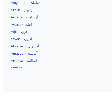
Adıyaman ~ آدييامان
Artvin ~ آرتوين
Ardahan ~ آردهان
Adana ~ آطنه
Ağrı ~ آغري
Afyon ~ آفيون
Aksaray ~ آقسراي
Amasya ~ آماسيه
Antalya ~ آنطاليه
Ankara ~ آنقره
Aydın ~ آيدين
Edirne ~ ادرنه
Erzincan ~ ارزنجان
Erzurum ~ ارضروم
İzmir ~ ازمير
Isparta ~ اسپارطه