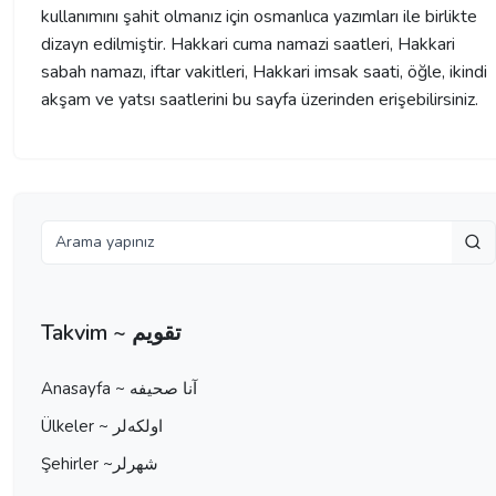
kullanımını şahit olmanız için osmanlıca yazımları ile birlikte
dizayn edilmiştir. Hakkari cuma namazi saatleri, Hakkari
sabah namazı, iftar vakitleri, Hakkari imsak saati, öğle, ikindi
akşam ve yatsı saatlerini bu sayfa üzerinden erişebilirsiniz.
Takvim ~ تقویم
Anasayfa ~ آنا صحيفه
Ülkeler ~ اولكه‌لر
Şehirler ~شهرلر