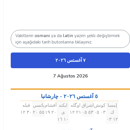
Vakitlerin
osmani
ya da
latin
yazım şekli değiştirmek
için aşağıdaki tarih butonlarına tıklayınız.
٧ آغستس ۲۰۲٦
7 Ağustos 2026
٥ آغستس ۲۰۲٦ - چارشانبا
إمسا
كونش
اشراق
اوگله
ايكند
آقشام
ياتسي
قبله
ك
۰۳ ۰٥
٥۳ ۰٥
۲۱ ۱۲
ى
۲۰ ۱٩
٥٥ ۲۰
۳۰ ۱۲
۱۰ ۱٦
۱۲ ۰۳