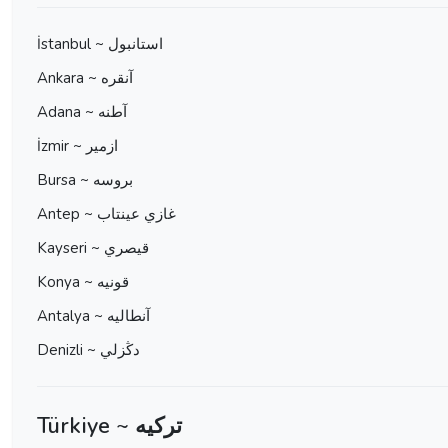
İstanbul ~ استانبول
Ankara ~ آنقره
Adana ~ آطنه
İzmir ~ ازمير
Bursa ~ بروسه
Antep ~ غازي عينتاب
Kayseri ~ قيصري
Konya ~ قونيه
Antalya ~ آنطاليه
Denizli ~ دڭزلي
Türkiye ~ ترکیه