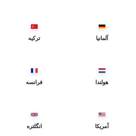
İstanbul ~ استانبول
Eskişehir ~ اسكيشهر
Elazığ ~ العزيز
Ordu ~ اوردو
آلمانيا
ترکیه
Iğdır ~ ايغدير
Bartın ~ بارطن
Batman ~ باطمان
Balıkesir ~ باليكسر
Bayburt ~ بايبورد
هولندا
فرانسه
Bitlis ~ بتليس
Bursa ~ بروسه
Burdur ~ بوردور
Bolu ~ بولي
Bingöl ~ بيڭگول
آمریکا
انگلتره
Bilecik ~ بيلهجك