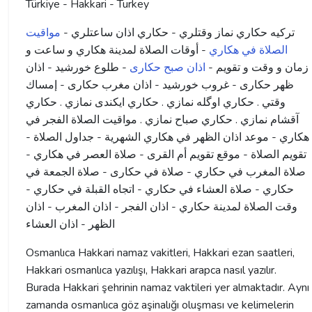
Türkiye - Hakkari - Turkey
ترکیه حكاري نماز وقتلري - حكاري اذان ساعتلري -
مواقيت
الصلاة في هكاري
- أوقات الصلاة لمدينة هكاري و ساعت و
زمان و وقت و تقویم -
اذان صبح حکاری
- طلوع خورشید - اذان
ظهر حکاری - غروب خورشید - اذان مغرب حکاری - إمساك
وقتي . حكاري اوگله نمازي . حكاري ايكندى نمازي . حكاري
آقشام نمازي . حكاري صباح نمازي . مواقيت الصلاة الفجر في
هكاري - موعد اذان الظهر في هكاري الشهرية - جداول الصلاة -
تقويم الصلاة - موقع تقويم أم القرى - صلاة العصر في هكاري -
صلاة المغرب في حكاري - صلاة في حکاری - صلاة الجمعة في
حكاري - صلاة العشاء في حكاري - اتجاه القبلة في حكاري -
وقت الصلاة لمدينة حكاري - اذان الفجر - اذان المغرب - اذان
الظهر - اذان العشاء
Osmanlıca Hakkari namaz vakitleri, Hakkari ezan saatleri,
Hakkari osmanlıca yazılışı, Hakkari arapca nasıl yazılır.
Burada Hakkari şehrinin namaz vaktileri yer almaktadır. Aynı
zamanda osmanlıca göz aşinalığı oluşması ve kelimelerin