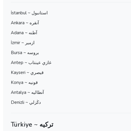
İstanbul ~ استانبول
Ankara ~ آنقره
Adana ~ آطنه
İzmir ~ ازمير
Bursa ~ بروسه
Antep ~ غازي عينتاب
Kayseri ~ قيصري
Konya ~ قونيه
Antalya ~ آنطاليه
Denizli ~ دڭزلي
Türkiye ~ ترکیه