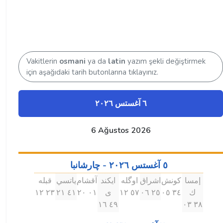
Vakitlerin
osmani
ya da
latin
yazım şekli değiştirmek
için aşağıdaki tarih butonlarına tıklayınız.
٦ آغستس ۲۰۲٦
6 Ağustos 2026
٥ آغستس ۲۰۲٦ - چارشانبا
إمسا
كونش
اشراق
اوگله
ايكند
آقشام
ياتسي
قبله
ك
۳٤ ۰٥
۲٥ ۰٦
٥٧ ۱۲
ى
۰۱ ۲۰
٤۱ ۲۱
۲۳ ۱۲
٤٩ ۱٦
۳٨ ۰۳