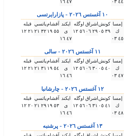
٤٧ ۱٦
٤٤ ۰۳
۱۰ آغستس ۲۰۲٦ - پازارايرتسى
إمسا
كونش
اشراق
اوگله
ايكند
آقشام
ياتسي
قبله
ك
۳٩ ۰٥
۲٩ ۰٦
٥٦ ۱۲
ى
٥٥ ۱٩
۳۲ ۲۱
۲۱ ۱۲
٤٧ ۱٦
٤٥ ۰۳
۱۱ آغستس ۲۰۲٦ - سالى
إمسا
كونش
اشراق
اوگله
ايكند
آقشام
ياتسي
قبله
ك
٤۰ ۰٥
۳۰ ۰٦
٥٦ ۱۲
ى
٥٤ ۱٩
۳۱ ۲۱
۲۱ ۱۲
٤٦ ۱٦
٤٧ ۰۳
۱۲ آغستس ۲۰۲٦ - چارشانبا
إمسا
كونش
اشراق
اوگله
ايكند
آقشام
ياتسي
قبله
ك
٤۱ ۰٥
۳۱ ۰٦
٥٦ ۱۲
ى
٥۳ ۱٩
۲٩ ۲۱
۲۰ ۱۲
٤٦ ۱٦
٤٨ ۰۳
۱۳ آغستس ۲۰۲٦ - پرشنبه
إمسا
كونش
اشراق
اوگله
ايكند
آقشام
ياتسي
قبله