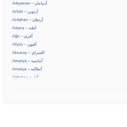
Adıyaman ~ آدييامان
Artvin ~ آرتوين
Ardahan ~ آردهان
Adana ~ آطنه
Ağrı ~ آغري
Afyon ~ آفيون
Aksaray ~ آقسراي
Amasya ~ آماسيه
Antalya ~ آنطاليه
Ankara ~ آنقره
Aydın ~ آيدين
Edirne ~ ادرنه
Erzincan ~ ارزنجان
Erzurum ~ ارضروم
İzmir ~ ازمير
Isparta ~ اسپارطه