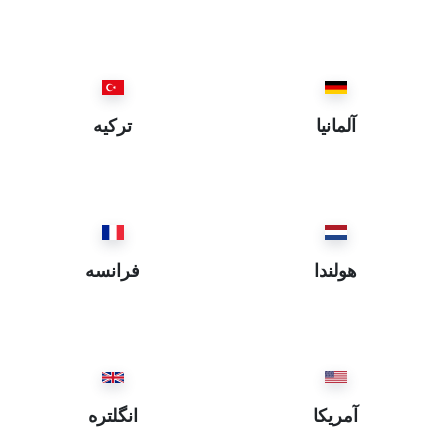
İstanbul ~ استانبول
Eskişehir ~ اسكيشهر
Elazığ ~ العزيز
Ordu ~ اوردو
آلمانيا
ترکیه
Iğdır ~ ايغدير
Bartın ~ بارطن
Batman ~ باطمان
Balıkesir ~ باليكسر
Bayburt ~ بايبورد
هولندا
فرانسه
Bitlis ~ بتليس
Bursa ~ بروسه
Burdur ~ بوردور
Bolu ~ بولي
Bingöl ~ بيڭگول
آمریکا
انگلتره
Bilecik ~ بيلهجك