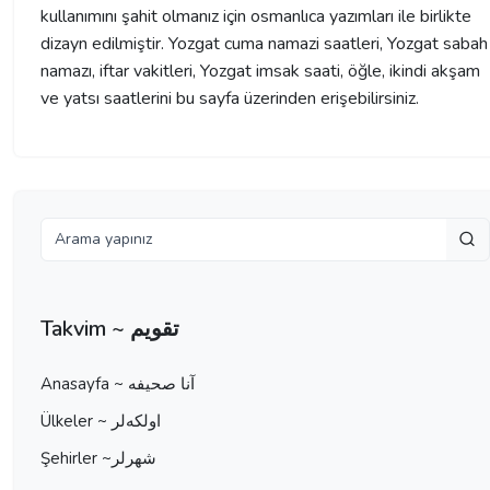
kullanımını şahit olmanız için osmanlıca yazımları ile birlikte
dizayn edilmiştir. Yozgat cuma namazi saatleri, Yozgat sabah
namazı, iftar vakitleri, Yozgat imsak saati, öğle, ikindi akşam
ve yatsı saatlerini bu sayfa üzerinden erişebilirsiniz.
Takvim ~ تقویم
Anasayfa ~ آنا صحيفه
Ülkeler ~ اولكه‌لر
Şehirler ~شهرلر