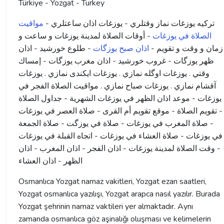
Türkiye - Yozgat - Turkey
ترکیه يوزغات نماز وقتلري - يوزغات اذان ساعتلري -
مواقيت
الصلاة في يوزغات
- أوقات الصلاة لمدينة يوزغات و ساعت و
زمان و وقت و تقویم -
اذان صبح یوزگات
- طلوع خورشید - اذان
ظهر یوزگات - غروب خورشید - اذان مغرب یوزگات - إمساك
وقتي . يوزغات اوگله نمازي . يوزغات ايكندى نمازي . يوزغات
آقشام نمازي . يوزغات صباح نمازي . مواقيت الصلاة الفجر في
يوزغات - موعد اذان الظهر في يوزغات الشهرية - جداول الصلاة
- تقويم الصلاة - موقع تقويم أم القرى - صلاة العصر في يوزغات
- صلاة المغرب في يوزغات - صلاة في یوزگت - صلاة الجمعة
في يوزغات - صلاة العشاء في يوزغات - اتجاه القبلة في يوزغات
- وقت الصلاة لمدينة يوزغات - اذان الفجر - اذان المغرب - اذان
الظهر - اذان العشاء
Osmanlıca Yozgat namaz vakitleri, Yozgat ezan saatleri,
Yozgat osmanlıca yazılışı, Yozgat arapca nasıl yazılır. Burada
Yozgat şehrinin namaz vaktileri yer almaktadır. Aynı
zamanda osmanlıca göz aşinalığı oluşması ve kelimelerin