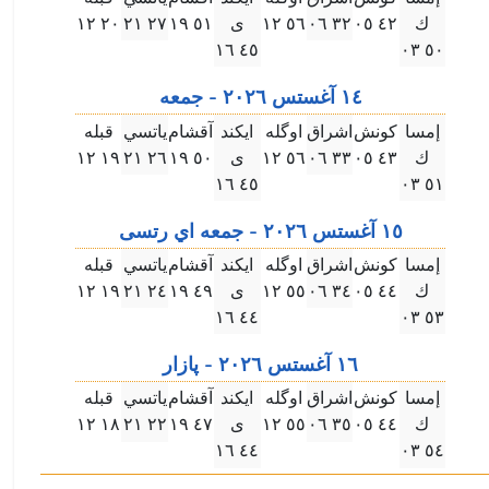
ك
٤۲ ۰٥
۳۲ ۰٦
٥٦ ۱۲
ى
٥۱ ۱٩
۲٧ ۲۱
۲۰ ۱۲
٤٥ ۱٦
٥۰ ۰۳
۱٤ آغستس ۲۰۲٦ - جمعه
إمسا
كونش
اشراق
اوگله
ايكند
آقشام
ياتسي
قبله
ك
٤۳ ۰٥
۳۳ ۰٦
٥٦ ۱۲
ى
٥۰ ۱٩
۲٦ ۲۱
۱٩ ۱۲
٤٥ ۱٦
٥۱ ۰۳
۱٥ آغستس ۲۰۲٦ - جمعه اي رتسى
إمسا
كونش
اشراق
اوگله
ايكند
آقشام
ياتسي
قبله
ك
٤٤ ۰٥
۳٤ ۰٦
٥٥ ۱۲
ى
٤٩ ۱٩
۲٤ ۲۱
۱٩ ۱۲
٤٤ ۱٦
٥۳ ۰۳
۱٦ آغستس ۲۰۲٦ - پازار
إمسا
كونش
اشراق
اوگله
ايكند
آقشام
ياتسي
قبله
ك
٤٤ ۰٥
۳٥ ۰٦
٥٥ ۱۲
ى
٤٧ ۱٩
۲۲ ۲۱
۱٨ ۱۲
٤٤ ۱٦
٥٤ ۰۳