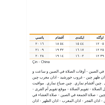
اوگله
ايكندى
آقشام
ياتسي
۱٦ ۲۰
٥٤ ۱٨
٤٤ ۱٥
۰٥ ۱۲
۰٩ ۲۱
۳۲ ۱٩
۱٧ ۱٦
۲٥ ۱۲
۲٨ ۲۰
۱٤ ۱٩
۰۲ ۱٦
۳٩ ۱۲
Çin - China
 في الصين - أوقات الصلاة في الصين و ساعت و
ذان ظهر چین - غروب خورشید - اذان مغرب چین
 . چین آقشام نمازي . چین صباح نمازي . مواقيت
الصلاة - تقويم الصلاة - موقع تقويم أم القرى -
ین - صلاة الجمعة في الصين - صلاة العشاء في
- اذان الفجر - اذان المغرب - اذان الظهر - اذان