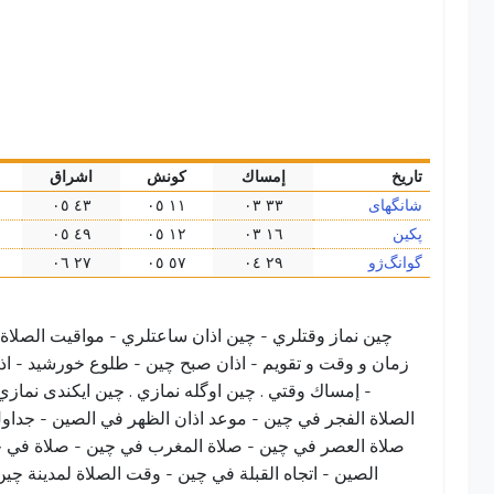
تاريخ
إمساك
كونش
اشراق
شانگهای
۳۳ ۰۳
۱۱ ۰٥
٤۳ ۰٥
پکين
۱٦ ۰۳
۱۲ ۰٥
٤٩ ۰٥
گوانگ‌ژو
۲٩ ۰٤
٥٧ ۰٥
۲٧ ۰٦
چین نماز وقتلري - چین اذان ساعتلري - مواقيت الصلاة
زمان و وقت و تقویم - اذان صبح چین - طلوع خورشید - ا
- إمساك وقتي . چین اوگله نمازي . چین ايكندى نمازي
الصلاة الفجر في چین - موعد اذان الظهر في الصين - جداول 
صلاة العصر في چین - صلاة المغرب في چین - صلاة في چ
الصين - اتجاه القبلة في چین - وقت الصلاة لمدينة چین 