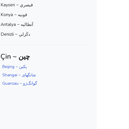
Kayseri ~ قيصري
Konya ~ قونيه
Antalya ~ آنطاليه
Denizli ~ دڭزلي
Çin ~ چین
Beijing ~ پکين
Shangai ~ شانگهای
Guanzau ~ گوانگ‌ژو