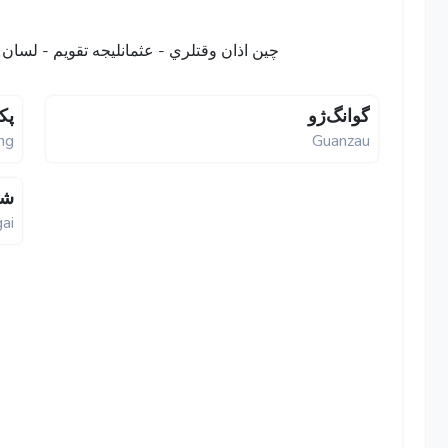
چین اذان وقتلري - عثمانليجه تقویم - لسان عثمانى و تركي -
گوانگ‌ژو
پک
ing
Guanzau
شا
ai