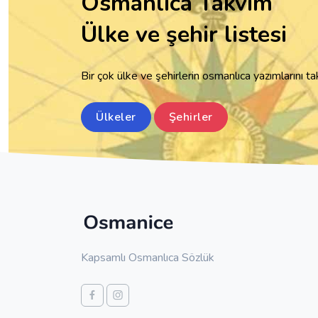
Osmanlıca Takvim
Ülke ve şehir listesi
Bir çok ülke ve şehirlerin osmanlıca yazımlarını t
Ülkeler
Şehirler
Kapsamlı Osmanlıca Sözlük