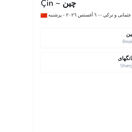
Çin ~ چین
- ٦ آغستس ۲۰۲٦ - پرشنبه
ين
Beij
نگهای
Shang