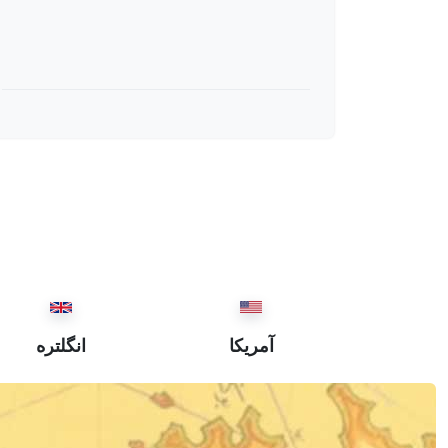
آمریکا
انگلتره