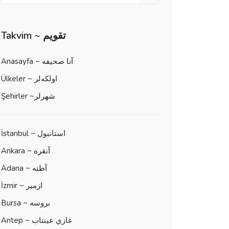
Takvim ~ تقویم
Anasayfa ~ آنا صحيفه
Ülkeler ~ اولكه‌لر
Şehirler ~شهرلر
İstanbul ~ استانبول
Ankara ~ آنقره
Adana ~ آطنه
İzmir ~ ازمير
Bursa ~ بروسه
Antep ~ غازي عينتاب