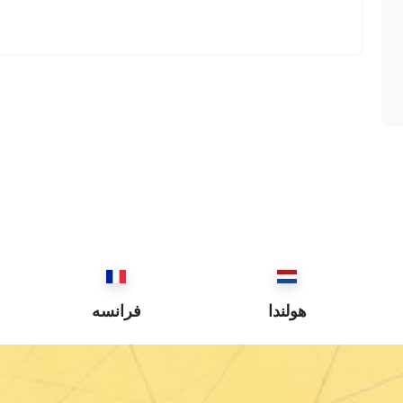
هولندا
فرانسه