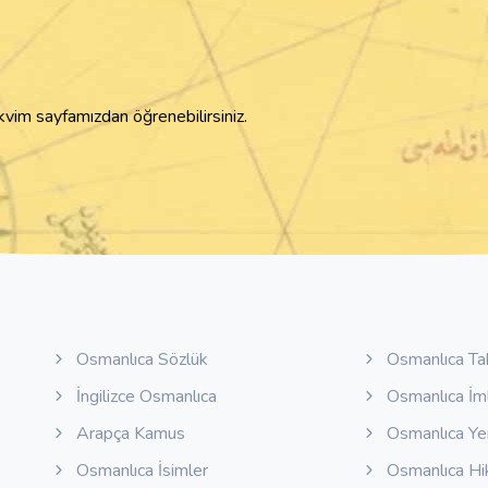
akvim sayfamızdan öğrenebilirsiniz.
Osmanlıca Sözlük
Osmanlıca Ta
İngilizce Osmanlıca
Osmanlıca İm
Arapça Kamus
Osmanlıca Y
Osmanlıca İsimler
Osmanlıca Hi