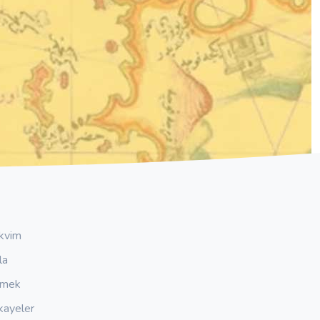
kvim
la
emek
kayeler